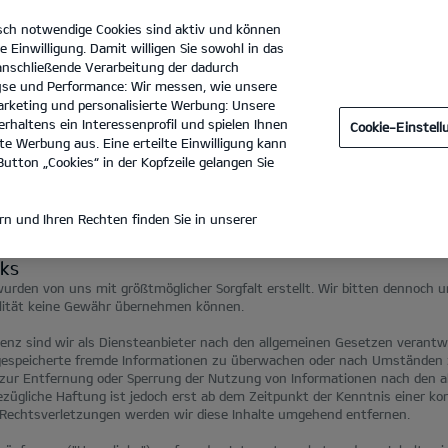
sch notwendige Cookies sind aktiv und können
e Einwilligung. Damit willigen Sie sowohl in das
 anschließende Verarbeitung der dadurch
se und Performance: Wir messen, wie unsere
Autohaus Brüggemann GmbH & Co. KG
Tel. :
0381 - 637390
rketing und personalisierte Werbung: Unsere
rhaltens ein Interessenprofil und spielen Ihnen
Cookie-Einstel
e Werbung aus. Eine erteilte Einwilligung kann
utton „Cookies“ in der Kopfzeile gelangen Sie
INWEISE
n und Ihren Rechten finden Sie in unserer
nks
urden von uns mit größtmöglicher Sorgfalt erstellt. Wir bitten dennoch u
ualität keine Gewähr übernehmen können.
senz sind wir als Diensteanbieter nach den allgemeinen Gesetzen verantwo
r gespeicherte fremde Informationen zu überwachen oder nach Umständen z
n zur Entfernung oder Sperrung der Nutzung von Informationen nach den a
zügliche Haftung ist jedoch erst ab dem Zeitpunkt der Kenntnis einer ko
echtsverletzungen werden wir diese Inhalte umgehend entfernen.