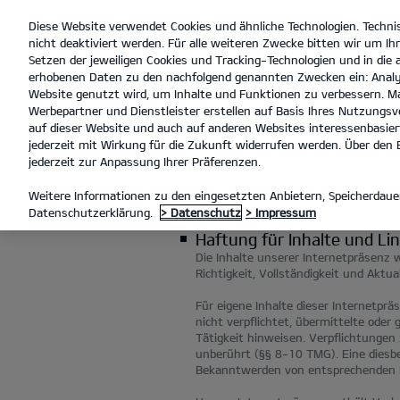
Diese Website verwendet Cookies und ähnliche Technologien. Techni
open
nicht deaktiviert werden. Für alle weiteren Zwecke bitten wir um Ihr
menu
Setzen der jeweiligen Cookies und Tracking-Technologien und in die
erhobenen Daten zu den nachfolgend genannten Zwecken ein: Analy
Website genutzt wird, um Inhalte und Funktionen zu verbessern. Ma
Werbepartner und Dienstleister erstellen auf Basis Ihres Nutzungsve
RECHTLICHE HINWEISE
auf dieser Website und auch auf anderen Websites interessenbasiert
jederzeit mit Wirkung für die Zukunft widerrufen werden. Über den B
jederzeit zur Anpassung Ihrer Präferenzen.
RECHTLICHE H
Weitere Informationen zu den eingesetzten Anbietern, Speicherdauer
Datenschutzerklärung.
> Datenschutz
> Impressum
Haftung für Inhalte und Li
Die Inhalte unserer Internetpräsenz w
Richtigkeit, Vollständigkeit und Akt
Für eigene Inhalte dieser Internetprä
nicht verpflichtet, übermittelte ode
Tätigkeit hinweisen. Verpflichtunge
unberührt (§§ 8-10 TMG). Eine diesbe
Bekanntwerden von entsprechenden R