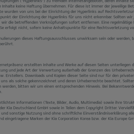
nüpfungen ("Hyperlinks") zu fremden Internetangeboten, deren Inhalte si
Inhalte keine Haftung übernehmen. Für diese ist immer der jeweilige Bet
lte wurden von uns bei der Einrichtung der Hyperlinks auf Rechtsverletzu
punkt der Einrichtung der Hyperlinks für uns nicht erkennbar. Sollten wir
wir die betreffenden Verknüpfungen sofort entfernen. Eine regelmäßige 
e erfolgt nicht, sofern keine Anhaltspunkte für eine Rechtsverletzung vor
rmulierungen dieses Haftungsausschlusses unwirksam sein oder werden, bl
berührt.
nternetpräsenz erstellten Inhalte und Werke auf diesen Seiten unterliegen
eitung und jede Art der Verwertung außerhalb der Grenzen des Urheberrecht
. Erstellers. Downloads und Kopien dieser Seite sind nur für den privat
n uns als solche gekennzeichnet und deren Urheberrechte beachtet. Sollte
 werden, bitten wir um einen entsprechenden Hinweis. Bei Bekanntwerd
n.
tlichten Informationen (Texte, Bilder, Audio, Multimedia) sowie ihre Stru
 Kia Deutschland GmbH sowie in Teilen dem Copyright Dritter. Vervielfä
 und sonstige Nutzung sind ohne schriftliche Einverständniserklärung all
nd eingetragene Marken der Kia Corporation Korea bzw. der Kia Europe G