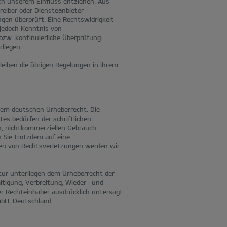
ch unserem Einfluss entziehen. Aus
reiber oder Diensteanbieter
ngen überprüft. Eine Rechtswidrigkeit
 jedoch Kenntnis von
bzw. kontinuierliche Überprüfung
liegen.
eiben die übrigen Regelungen in ihrem
 dem deutschen Urheberrecht. Die
es bedürfen der schriftlichen
en, nichtkommerziellen Gebrauch
n Sie trotzdem auf eine
en von Rechtsverletzungen werden wir
ktur unterliegen dem Urheberrecht der
ltigung, Verbreitung, Wieder- und
er Rechteinhaber ausdrücklich untersagt.
mbH, Deutschland.