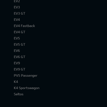
EV2
EV3
EV3 GT
EV4
EV4 Fastback
EV4 GT
EV5
EV5 GT
EV6
EV6 GT
EV9
EV9 GT
PV5 Passenger
K4
K4 Sportswagon
Seltos