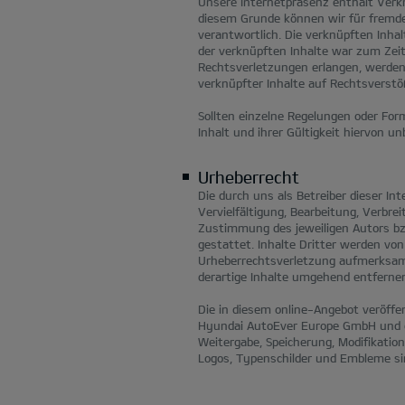
Unsere Internetpräsenz enthält Verk
diesem Grunde können wir für fremde 
verantwortlich. Die verknüpften Inha
der verknüpften Inhalte war zum Zeit
Rechtsverletzungen erlangen, werden 
verknüpfter Inhalte auf Rechtsverstöß
Sollten einzelne Regelungen oder Fo
Inhalt und ihrer Gültigkeit hiervon un
Urheberrecht
Die durch uns als Betreiber dieser I
Vervielfältigung, Bearbeitung, Verbr
Zustimmung des jeweiligen Autors bzw
gestattet. Inhalte Dritter werden vo
Urheberrechtsverletzung aufmerksam
derartige Inhalte umgehend entferne
Die in diesem online-Angebot veröffen
Hyundai AutoEver Europe GmbH und der
Weitergabe, Speicherung, Modifikation
Logos, Typenschilder und Embleme si