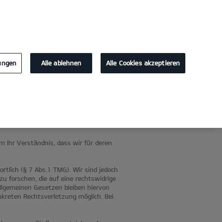
KONTAKT
lungen
Alle ablehnen
Alle Cookies akzeptieren
m Ihr Verständnis, dass wir für deren
rtlich (§ 7 Abs.1 TMG). Wir sind jedoch
u forschen, die auf eine rechtswidrige
llgemeinen Gesetzen bleiben hiervon
nkreten Rechtsverletzung möglich. Bei