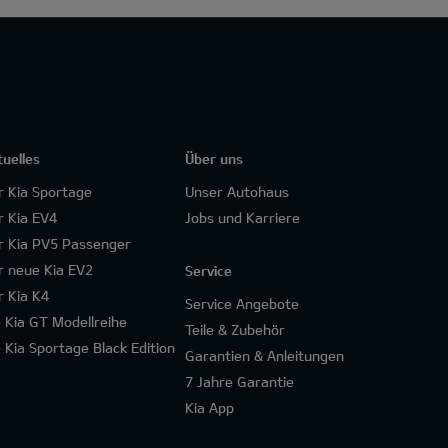
tuelles
Über uns
r Kia Sportage
Unser Autohaus
r Kia EV4
Jobs und Karriere
r Kia PV5 Passenger
r neue Kia EV2
Service
r Kia K4
Service Angebote
e Kia GT Modellreihe
Teile & Zubehör
e Kia Sportage Black Edition
Garantien & Anleitungen
7 Jahre Garantie
Kia App