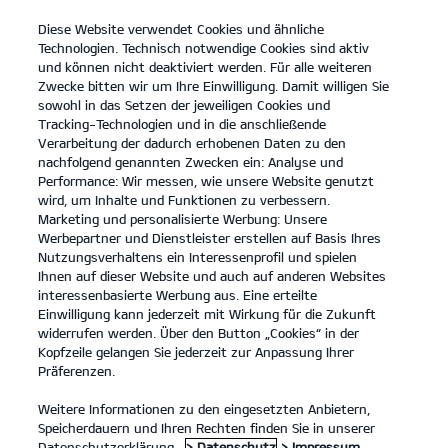
Diese Website verwendet Cookies und ähnliche
open
Technologien. Technisch notwendige Cookies sind aktiv
menu
und können nicht deaktiviert werden. Für alle weiteren
KONTAKT
Zwecke bitten wir um Ihre Einwilligung. Damit willigen Sie
sowohl in das Setzen der jeweiligen Cookies und
Der Picanto
Probefahrt
Tracking-Technologien und in die anschließende
Verarbeitung der dadurch erhobenen Daten zu den
...
...
DER PICANTO
nachfolgend genannten Zwecken ein: Analyse und
Konfigurator
Performance: Wir messen, wie unsere Website genutzt
Der Kia Picanto.
wird, um Inhalte und Funktionen zu verbessern.
Marketing und personalisierte Werbung: Unsere
Werbepartner und Dienstleister erstellen auf Basis Ihres
Bleibt einzigartig. Genau wie du.
Nutzungsverhaltens ein Interessenprofil und spielen
Ihnen auf dieser Website und auch auf anderen Websites
interessenbasierte Werbung aus. Eine erteilte
Einwilligung kann jederzeit mit Wirkung für die Zukunft
widerrufen werden. Über den Button „Cookies“ in der
Kopfzeile gelangen Sie jederzeit zur Anpassung Ihrer
Präferenzen.
Weitere Informationen zu den eingesetzten Anbietern,
Speicherdauern und Ihren Rechten finden Sie in unserer
Datenschutzerklärung.
> Datenschutz
> Impressum