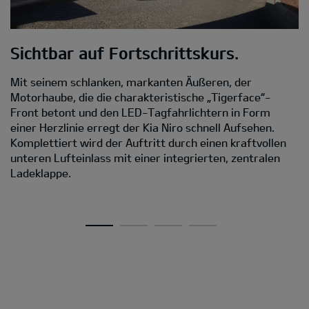
Sichtbar auf Fortschrittskurs.
M
Mit seinem schlanken, markanten Äußeren, der
D
Motorhaube, die die charakteristische „Tigerface“-
Front betont und den LED-Tagfahrlichtern in Form
Da
einer Herzlinie erregt der Kia Niro schnell Aufsehen.
s
Komplettiert wird der Auftritt durch einen kraftvollen
C
unteren Lufteinlass mit einer integrierten, zentralen
D
Ladeklappe.
Ei
A
v