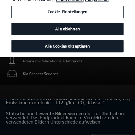
Cookie-Einstellungen
Alle ablehnen
Alle Cookies akzeptieren
Intelligente elektrische Energiereserve für Umweltzonen
Premium-Relaxation-Beifahrersitz
Kia Connect Services
2
Kia Niro Hybrid 1.6 GDI Hybrid
(Benzin/Automatik); 101,5 kW
(138 PS): Kraftstoffverbrauch kombiniert 4,9 l/100 km; CO₂-
Emissionen kombiniert 112 g/km. CO₂-Klasse C.
Statische und bewegte Bilder werden nur zur Illustration
verwendet. Das Endprodukt kann im Vergleich zu den
verwendeten Bildern Unterschiede aufweisen.