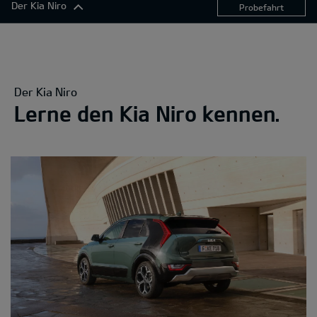
Der Kia Niro
Probefahrt
Der Kia Niro
Exterieur
Komfort
Der Kia Niro
Konnektivität
Lerne den Kia Niro kennen.
Antrieb
Sicherheitsfunktionen
360°-Darstellung
Ausstattungslinien