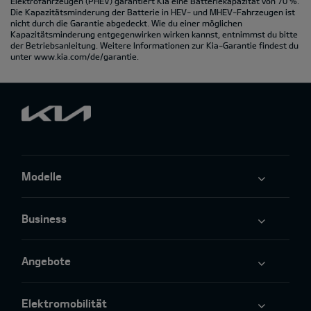
Elektrofahrzeugen (PHEV) garantiert Kia eine Batteriekapazität von 70 %.
Die Kapazitätsminderung der Batterie in HEV- und MHEV-Fahrzeugen ist
nicht durch die Garantie abgedeckt. Wie du einer möglichen
Kapazitätsminderung entgegenwirken wirken kannst, entnimmst du bitte
der Betriebsanleitung. Weitere Informationen zur Kia-Garantie findest du
unter
www.kia.com/de/garantie.
Modelle
Business
Angebote
Elektromobilität